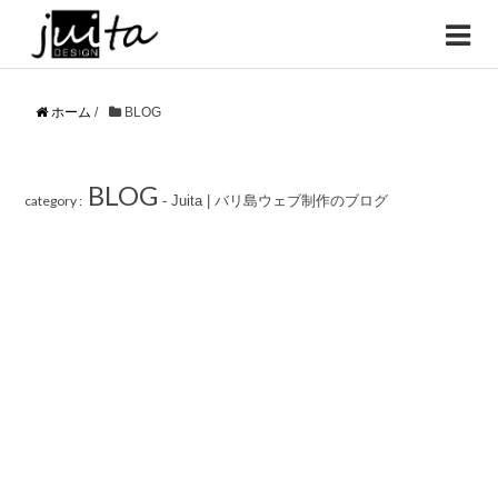
ホーム
/
BLOG
BLOG
category :
- Juita | バリ島ウェブ制作のブログ