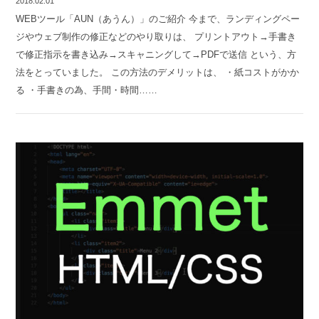
2018.02.01
WEBツール「AUN（あうん）」のご紹介 今まで、ランディングペー
ジやウェブ制作の修正などのやり取りは、 プリントアウト→手書き
で修正指示を書き込み→スキャニングして→PDFで送信 という、方
法をとっていました。 この方法のデメリットは、 ・紙コストがかか
る ・手書きの為、手間・時間……